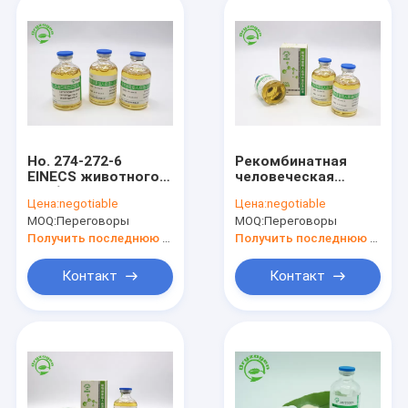
Но. 274-272-6
Рекомбинатная
EINECS животного
человеческая
альбумина
жидкость
Цена:
negotiable
Цена:
negotiable
компонента
альбумина для
MOQ:
Переговоры
MOQ:
Переговоры
свободного
протеина rHSA
рекомбинатного
доставки лекарства
Получить последнюю цену
Получить последнюю цену
человеческого
рекомбинатного
жидкостное
человеческого
Контакт
Контакт