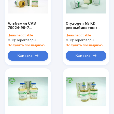
Альбумин CAS
Oryzogen 65 KD
70024-90-7
рекомбинатных
рекомбинатный
ИМЕЕТ порошок на
Цена:
negotiable
Цена:
negotiable
ИМЕЕТ жидкость
вакционный CAS
MOQ:
Переговоры
MOQ:
Переговоры
для заливочной
70024 90 7
среды
Получить последнюю цену
Получить последнюю цену
Контакт
Контакт
Дом
Продукты
О нас