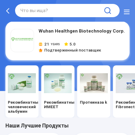
Wuhan Healthgen Biotechnology Corp.
21
5.0
YEARS
Подтверженный поставщик
Рекомбинатный
Рекомбинатный
Протеиназа k
Рекомби
человеческий
ИМЕЕТ
Fibronect
альбумин
Наши Лучшие Продукты