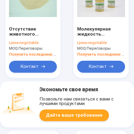
Отсутствие
Молекулярная
животного
жидкость
порошка альбумина
альбумина
Цена:
negotiable
Цена:
negotiable
стабилизатора rHSA
сыворотки веса 65
MOQ:
Переговоры
MOQ:
Переговоры
рекомбинатного
KD рекомбинатная
человеческого
человеческая в
Получить последнюю цену
Получить последнюю цену
компонентного
клеточной терапии
свободного
Контакт
Контакт
Экономьте свое время
Позвольте нам связаться с вами с
лучшими продуктами.
Дайте ваше требование