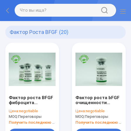
Фактор Роста BFGF
(20)
Фактор роста BFGF
Фактор роста bFGF
фиброцита
очищенности
высокого
больше чем 95%
Цена:
negotiable
Цена:
negotiable
Bioactivity
держит стволовые
MOQ:
Переговоры
MOQ:
Переговоры
рекомбинатный
клетки в
основной для
Undifferentiation
Получить последнюю цену
Получить последнюю цену
косметик
106096-93-9