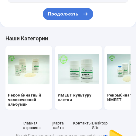
Продолжать
Наши Категории
Рекомбинатный
ИМЕЕТ культуру
Рекомбинатн
человеческий
клетки
ИМЕЕТ
альбумин
Главная
Карта
Контакты
Desktop
страница
сайта
Site
Китай Производный заводом основной фактор роста