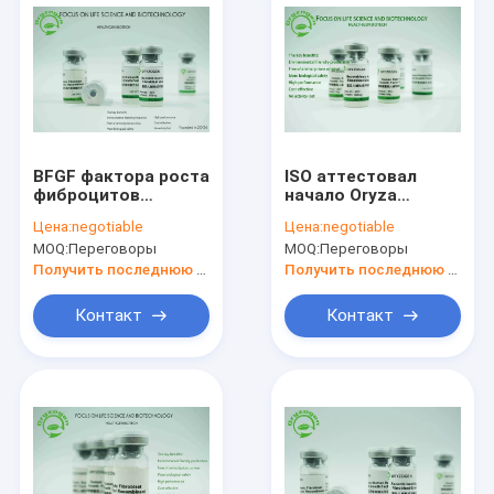
BFGF фактора роста
ISO аттестовал
фиброцитов
начало Oryza
эндосперма риса
фактора роста
Цена:
negotiable
Цена:
negotiable
специфическое
rbFGF Sativa
MOQ:
Переговоры
MOQ:
Переговоры
выраженное без
любого риска
Получить последнюю цену
Получить последнюю цену
загрязняющих
елементов
Контакт
Контакт
Дома
продукты
О Компании