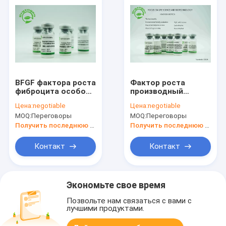
BFGF фактора роста
Фактор роста
фиброцита особой
производный
чистоты реагенты
заводом bFGF 17KD
Цена:
negotiable
Цена:
negotiable
человеческого
основной для
MOQ:
Переговоры
MOQ:
Переговоры
биологические для
сыворотки -
науки исследуют
свободное
Получить последнюю цену
Получить последнюю цену
средство
Контакт
Контакт
Экономьте свое время
Позвольте нам связаться с вами с
лучшими продуктами.