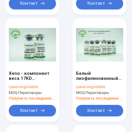
Контакт
Контакт
Xeno - компонент
Белый
веса 17KD
лиофилизованный
свободного
ремонт фактора
Цена:
negotiable
Цена:
negotiable
среднего фактора
роста bFGF
MOQ:
Переговоры
MOQ:
Переговоры
роста bFGF
порошка повредил
ингредиентов
клетки эпителия
Получить последнюю цену
Получить последнюю цену
молекулярный
17KD человеческое
животный
FGF2
Контакт
Контакт
свободный