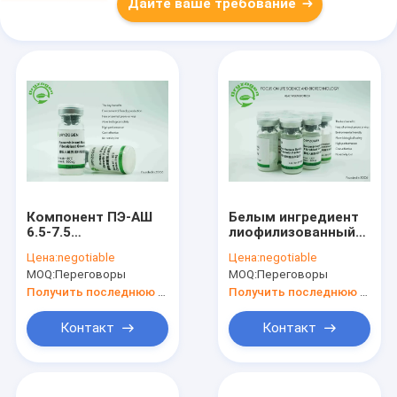
Дайте ваше требование
Компонент ПЭ-АШ
Белым ингредиент
6.5-7.5
лиофилизованный
рекомбинатный
фактором роста
Цена:
negotiable
Цена:
negotiable
основной FGF не-
порошка bFGF
MOQ:
Переговоры
MOQ:
Переговоры
животный
клетки
млекопитающих
Получить последнюю цену
Получить последнюю цену
культурной среды
17KD
Контакт
Контакт