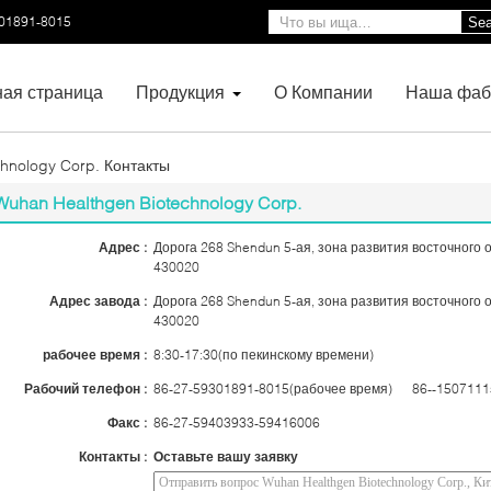
01891-8015
Sea
ная страница
Продукция
О Компании
Наша фаб
hnology Corp. Контакты
Wuhan Healthgen Biotechnology Corp.
Адрес :
Дорога 268 Shendun 5-ая, зона развития восточного 
430020
Адрес завода :
Дорога 268 Shendun 5-ая, зона развития восточного 
430020
рабочее время :
8:30-17:30(по пекинскому времени)
Рабочий телефон :
86-27-59301891-8015(рабочее время) 86--1507111
Факс :
86-27-59403933-59416006
Контакты :
Оставьте вашу заявку