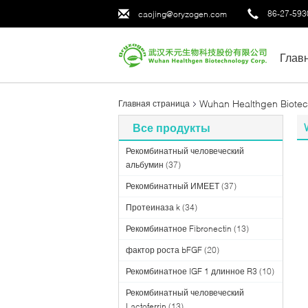
86-27-593
caojing@oryzogen.com
Глав
Wuhan Healthgen Biotec
Главная страница
Все продукты
Рекомбинатный человеческий
альбумин
(37)
Рекомбинатный ИМЕЕТ
(37)
Протеиназа k
(34)
Рекомбинатное Fibronectin
(13)
фактор роста bFGF
(20)
Рекомбинатное IGF 1 длинное R3
(10)
Рекомбинатный человеческий
Lactoferrin
(13)