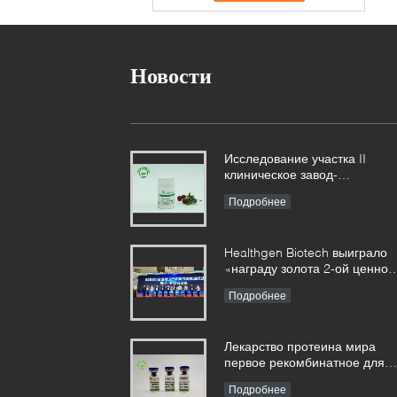
Новости
Исследование участка II
клиническое завод-
производного рекомбинатног
Подробнее
человеческого альбумина
сыворотки достигло
фазированных результатов
Healthgen Biotech выиграло
«награду золота 2-ой ценной
конкуренции патента
Подробнее
провинции Хубэй»
Лекарство протеина мира
первое рекомбинатное для
обработки эмфизематоза
Подробнее
было одобрено