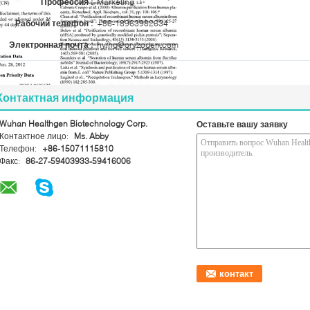
Профессия :
Marketing
Рабочий телефон :
+86-18963982634
Электронная почта :
hying@oryzogen.com
Контактная информация
Wuhan Healthgen Biotechnology Corp.
Оставьте вашу заявку
Контактное лицо:
Ms. Abby
Телефон:
+86-15071115810
Факс:
86-27-59403933-59416006