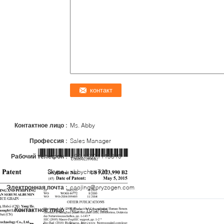
Контактное лицо :
Ms. Abby
Профессия :
Sales Manager
Рабочий телефон :
+86-15071115810
Skype :
abbychao729
Электронная почта :
caojing@oryzogen.com
Контактное лицо :
Miss. Yolanda