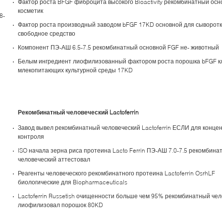
Фактор роста BFGF фиброцита высокого Bioactivity рекомбинатный осн
косметик
8-
Фактор роста производный заводом bFGF 17KD основной для сыворотк
свободное средство
Компонент ПЭ-АШ 6.5-7.5 рекомбинатный основной FGF не- животный
Белым ингредиент лиофилизованный фактором роста порошка bFGF к
млекопитающих культурной среды 17KD
Рекомбинатный человеческий Lactoferrin
Завод вывел рекомбинатный человеческий Lactoferrin ЕСЛИ для конце
контроля
ISO начала зерна риса протеина Lacto Ferrin ПЭ-АШ 7.0-7.5 рекомбина
человеческий аттестовал
Реагенты человеческого рекомбинатного протеина Lactoferrin OsrhLF
биологические для Biopharmaceuticals
Lactoferrin Russetish очищенности больше чем 95% рекомбинатный че
лиофилизовал порошок 80KD