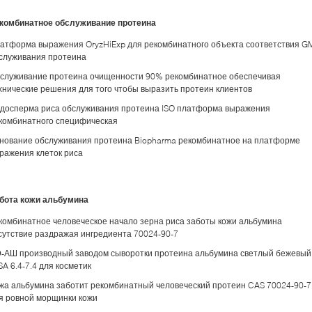
комбинатное обслуживание протеина
атформа выражения OryzHiExp для рекомбинатного объекта соответствия G
служивания протеина
служивание протеина очищенности 90% рекомбинатное обеспечивая
хнические решения для того чтобы выразить протеин клиентов
досперма риса обслуживания протеина ISO платформа выражения
комбинатного специфическая
нование обслуживания протеина Biopharma рекомбинатное на платформе
ражения клеток риса
бота кожи альбумина
комбинатное человеческое начало зерна риса заботы кожи альбумина
сутствие раздражая ингредиента 70024-90-7
-АШ производный заводом сыворотки протеина альбумина светлый бежевый
SA 6.4-7.4 для косметик
жа альбумина заботит рекомбинатный человеческий протеин CAS 70024-90-7
я ровной морщинки кожи