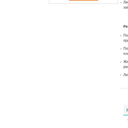
Ли
за
Ре
По
пр
По
пл
Жи
ре
Ли