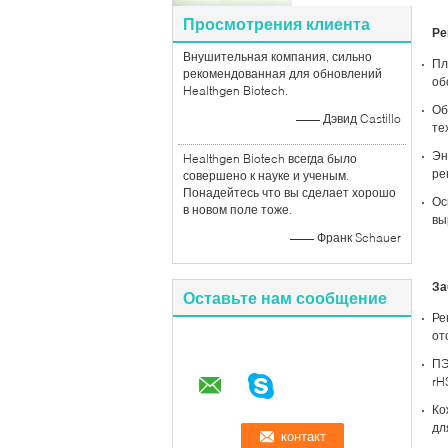
Просмотрения клиента
Ре
Внушительная компания, сильно
Пл
рекомендованная для обновлений
об
Healthgen Biotech.
Об
—— Дэвид Castillo
те
Эн
Healthgen Biotech всегда было
ре
совершено к науке и ученым.
Понадейтесь что вы сделает хорошо
Ос
в новом поле тоже.
вы
—— Франк Schauer
За
Оставьте нам сообщение
Ре
от
ПЭ
rH
Ко
дл