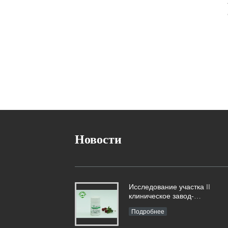
Новости
Исследование участка II
клиническое завод-
производного рекомбинатног
Подробнее
человеческого альбумина
сыворотки достигло