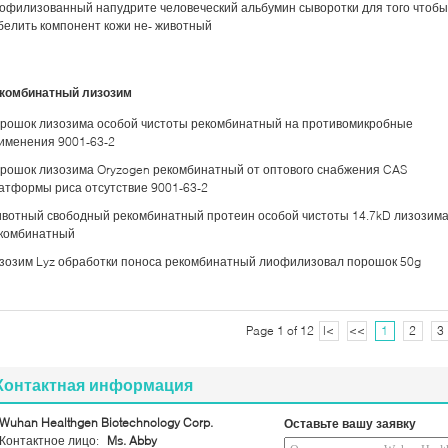
офилизованный напудрите человеческий альбумин сыворотки для того чтобы
белить компонент кожи не- животный
комбинатный лизозим
рошок лизозима особой чистоты рекомбинатный на противомикробные
именения 9001-63-2
рошок лизозима Oryzogen рекомбинатный от оптового снабжения CAS
атформы риса отсутствие 9001-63-2
вотный свободный рекомбинатный протеин особой чистоты 14.7kD лизозим
комбинатный
зозим Lyz обработки поноса рекомбинатный лиофилизовал порошок 50g
Page 1 of 12
|<
<<
1
2
3
Контактная информация
Wuhan Healthgen Biotechnology Corp.
Оставьте вашу заявку
Контактное лицо:
Ms. Abby