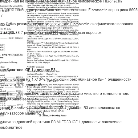
пудренная не кровь вывела рекомбинатное человеческое Fibronectin
воротка свободное рекомбинатное человеческое Fibronectin зерна риса 8608
-7
yza Sativa рекомбинатное человеческое Fibronectin лиофилизовал порошок
S 86088-83-7 рекомбинатный FN лиофилизовал порошок
комбинатное IGF 1 длинное R3
oactivity блоков R3 1 X10^6/Mg конюшни рекомбинатное IGF 1 очищенности
льше чем 90% длинный
combiannt Igtropin IGF 1 длинное R3 отсутствие животного компонентного
лекулярного веса 9.1kD
сокий Bioactivity рекомбинатное IGF 1 длинное R3 лиофилизовал со
абилизатором маннитола
g/начало дрожжей протеина R3 Ml ED50 IGF 1 длинное человеческое
комбинатное