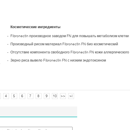
Косметические ингредиенты
Fibronectin производное заводом FN для повышать метаболизм клетки
Производный рисом материал Fibronectin FN био косметический
Отсутствие компонента свободного Fibronectin FN кожи аллергического
Зерно риса вывело Fibronectin FN с низким эндотоксином
а
4
5
6
7
8
9
10
>>
>|