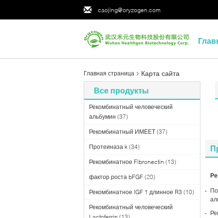
caojing@oryzogen.com
Глав
Карта сайта
Главная страница
Все продукты
Рекомбинатный человеческий
альбумин
(37)
Рекомбинатный ИМЕЕТ
(37)
Протеиназа k
(34)
П
Рекомбинатное Fibronectin
(13)
Ре
фактор роста bFGF
(20)
По
Рекомбинатное IGF 1 длинное R3
(10)
ал
Рекомбинатный человеческий
Ре
Lactoferrin
(13)