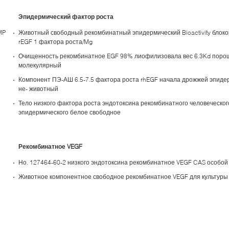
Эпидермический фактор роста
MP
Животный свободный рекомбинатный эпидермический Bioactivity блоко
rEGF 1 фактора роста/Mg
Очищенность рекомбинатное EGF 98% лиофилизовала вес 6.3Kd поро
молекулярный
Компонент ПЭ-АШ 6.5-7.5 фактора роста rhEGF начала дрожжей эпиде
не- животный
Тело низкого фактора роста эндотоксина рекомбинатного человеческог
эпидермического белое свободное
Рекомбинатное VEGF
Но. 127464-60-2 низкого эндотоксина рекомбинатное VEGF CAS особой
Животное компонентное свободное рекомбинатное VEGF для культуры 