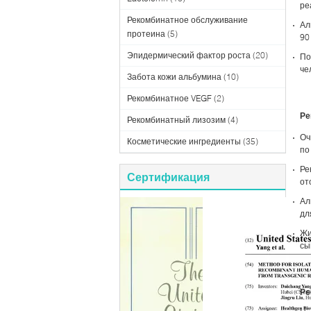
ре
Рекомбинатное обслуживание
Ал
протеина
(5)
90
Эпидермический фактор роста
(20)
По
че
Забота кожи альбумина
(10)
Рекомбинатное VEGF
(2)
Ре
Рекомбинатный лизозим
(4)
Оч
Косметические ингредиенты
(35)
по
Ре
Сертификация
от
Ал
дл
Жи
сы
Ре