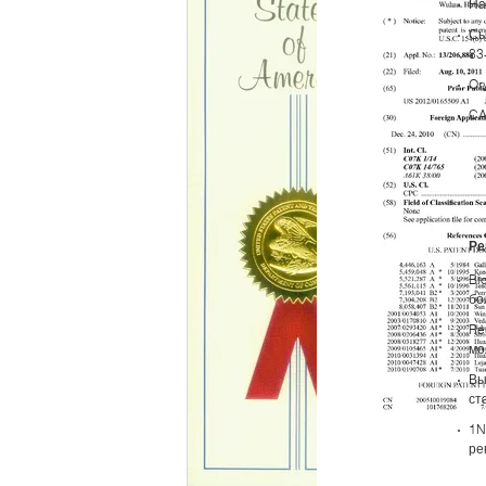
На
Сы
83
Or
CA
Ре
Bi
бо
Re
мо
Вы
ст
1N
ре