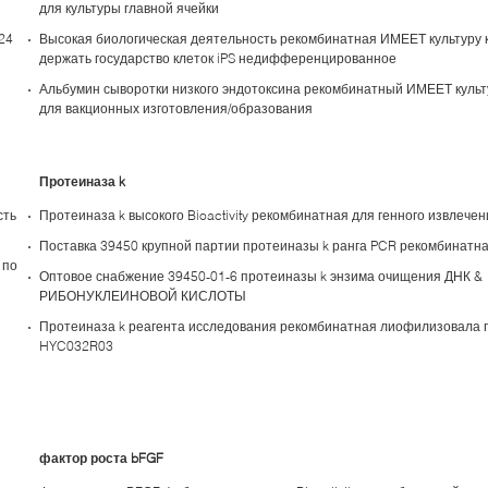
для культуры главной ячейки
24
Высокая биологическая деятельность рекомбинатная ИМЕЕТ культуру 
держать государство клеток iPS недифференцированное
Альбумин сыворотки низкого эндотоксина рекомбинатный ИМЕЕТ культ
для вакционных изготовления/образования
Протеиназа k
сть
Протеиназа k высокого Bioactivity рекомбинатная для генного извлече
Поставка 39450 крупной партии протеиназы k ранга PCR рекомбинатна
 по
Оптовое снабжение 39450-01-6 протеиназы k энзима очищения ДНК &
РИБОНУКЛЕИНОВОЙ КИСЛОТЫ
Протеиназа k реагента исследования рекомбинатная лиофилизовала
HYC032R03
фактор роста bFGF