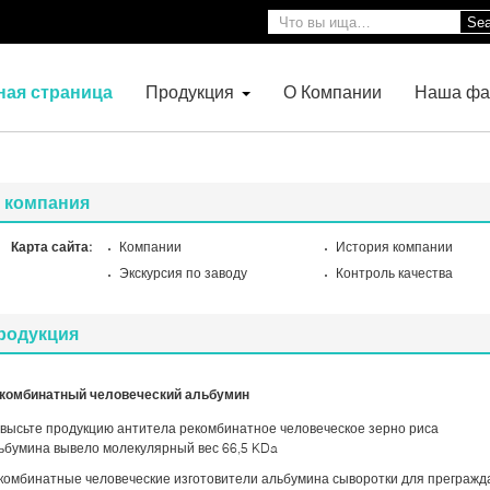
Sea
ная страница
Продукция
О Компании
Наша фа
компания
Карта сайта:
Компании
История компании
Экскурсия по заводу
Контроль качества
родукция
комбинатный человеческий альбумин
высьте продукцию антитела рекомбинатное человеческое зерно риса
ьбумина вывело молекулярный вес 66,5 KDa
комбинатные человеческие изготовители альбумина сыворотки для прегражд