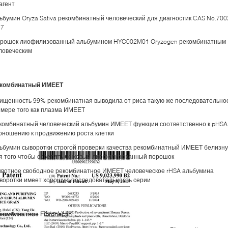
агент
ьбумин Oryza Sativa рекомбинатный человеческий для диагностик CAS No.700
 7
рошок лиофилизованный альбумином HYC002M01 Oryzogen рекомбинатным
ловеческим
комбинатный ИМЕЕТ
ищенность 99% рекомбинатная выводила от риса такую же последовательно
 мере того как плазма ИМЕЕТ
комбинатный человеческий альбумин ИМЕЕТ функции соответственно к pHSA
оношению к продвижению роста клетки
ьбумин сыворотки строгой проверки качества рекомбинатный ИМЕЕТ белизну
я того чтобы осветить бежевый лиофилизованный порошок
вотное свободное рекомбинатное ИМЕЕТ человеческое rHSA альбумина
воротки имеет хорошую последовательность серии
комбинатное Fibronectin